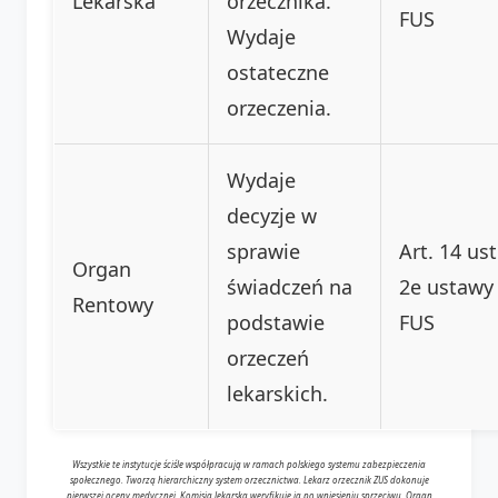
Lekarska
orzecznika.
FUS
Wydaje
ostateczne
orzeczenia.
Wydaje
decyzje w
sprawie
Art. 14 ust
Organ
świadczeń na
2e ustawy
Rentowy
podstawie
FUS
orzeczeń
lekarskich.
Wszystkie te instytucje ściśle współpracują w ramach polskiego systemu zabezpieczenia
społecznego. Tworzą hierarchiczny system orzecznictwa. Lekarz orzecznik ZUS dokonuje
pierwszej oceny medycznej. Komisja lekarska weryfikuje ją po wniesieniu sprzeciwu. Organ