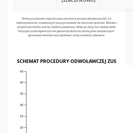
Terminy proceduralne mają kluczowe znaczenie w procesie odwoławczym ZUS. Ich
niedotrzymanie bez uzasadnionych przyczyn prowadzi do odrzucenia sprzeciwu. Wniosek o
przywrócenie terminu musi być solidnie uzasadniony. Należy go złożyć bez zbędnej zwłoki.
Precyzyjne przestrzeganie tych dat gwarantuje skuteczną obronę praw ubezpieczonych.
Ignorowanie terminów może skutkować utratą możliwości odwołania.
SCHEMAT PROCEDURY ODWOŁAWCZEJ ZUS
45
40
35
30
25
20