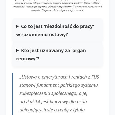
rentowy finalizuje cały proces, wydając decyzję o przyznaniu świadczeń. Nadzór Zakładu
Ubezpieczeń Społecznych zapewnia spójność oraz prawidłowość stosowania obowiązujących
przepisów. Wzajemne zależności gwarantują rzetelność.
Co to jest 'niezdolność do pracy'
w rozumieniu ustawy?
Kto jest uznawany za 'organ
rentowy'?
„Ustawa o emeryturach i rentach z FUS
stanowi fundament polskiego systemu
zabezpieczenia społecznego, a jej
artykuł 14 jest kluczowy dla osób
ubiegających się o rentę z tytułu