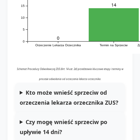
14
15
10
5
0
0
Orzeczenie Lekarza Orzecznika
Termin na Sprzeciw
Z
Schemat Procedury Odwoławczej ZUS (Art. 14 ust. 2d) przedstawia kluczowe etapy i terminy w
procesie odwołania od orzeczenia lekarza orzecznika.
Kto może wnieść sprzeciw od
orzeczenia lekarza orzecznika ZUS?
Czy mogę wnieść sprzeciw po
upływie 14 dni?