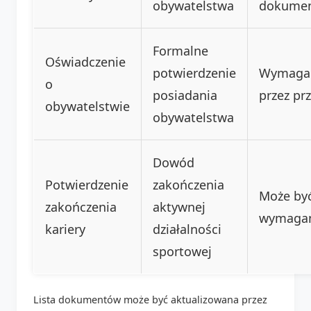
obywatelstwa
dokume
Formalne
Oświadczenie
potwierdzenie
Wymaga
o
posiadania
przez pr
obywatelstwie
obywatelstwa
Dowód
Potwierdzenie
zakończenia
Może by
zakończenia
aktywnej
wymaga
kariery
działalności
sportowej
Lista dokumentów może być aktualizowana przez