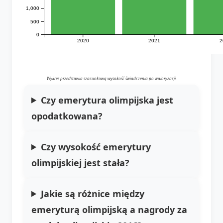
1,000
500
0
2020
2021
2
Wykres przedstawia szacunkową wysokość świadczenia po waloryzacji.
Czy emerytura olimpijska jest
opodatkowana?
Czy wysokość emerytury
olimpijskiej jest stała?
Jakie są różnice między
emeryturą olimpijską a
nagrody za