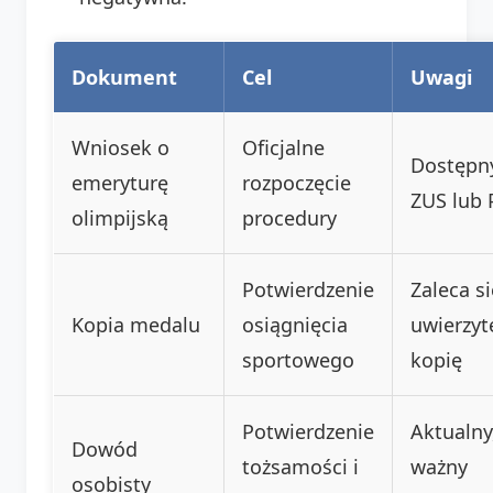
Dokument
Cel
Uwagi
Wniosek o
Oficjalne
Dostępn
emeryturę
rozpoczęcie
ZUS lub
olimpijską
procedury
Potwierdzenie
Zaleca si
Kopia medalu
osiągnięcia
uwierzyt
sportowego
kopię
Potwierdzenie
Aktualny
Dowód
tożsamości i
ważny
osobisty