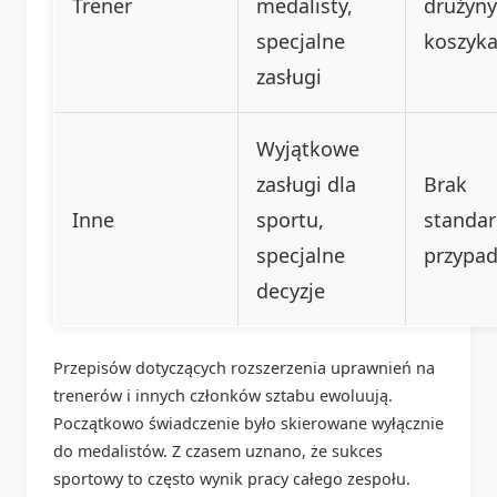
Trener
medalisty,
drużyny
specjalne
koszyka
zasługi
Wyjątkowe
zasługi dla
Brak
Inne
sportu,
standa
specjalne
przypa
decyzje
Przepisów dotyczących rozszerzenia uprawnień na
trenerów i innych członków sztabu ewoluują.
Początkowo świadczenie było skierowane wyłącznie
do medalistów. Z czasem uznano, że sukces
sportowy to często wynik pracy całego zespołu.