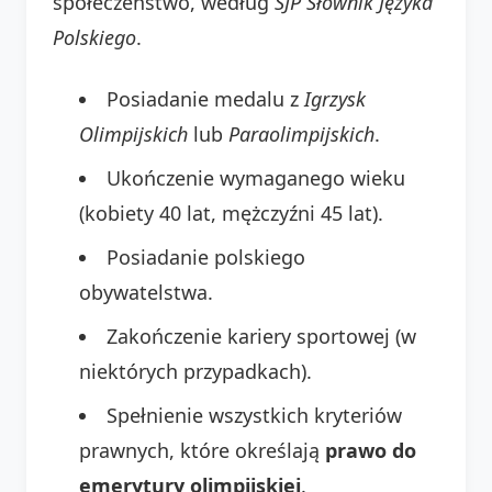
społeczeństwo, według
SJP Słownik Języka
Polskiego
.
Posiadanie medalu z
Igrzysk
Olimpijskich
lub
Paraolimpijskich
.
Ukończenie wymaganego wieku
(kobiety 40 lat, mężczyźni 45 lat).
Posiadanie polskiego
obywatelstwa.
Zakończenie kariery sportowej (w
niektórych przypadkach).
Spełnienie wszystkich kryteriów
prawnych, które określają
prawo do
emerytury olimpijskiej
.