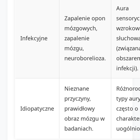
Aura
Zapalenie opon
sensoryc
mózgowych,
wzrokow
Infekcyjne
zapalenie
słuchow
mózgu,
(związan
neuroborelioza.
obszare
infekcji).
Nieznane
Różnoro
przyczyny,
typy aury
Idiopatyczne
prawidłowy
często o
obraz mózgu w
charakte
badaniach.
uogólni