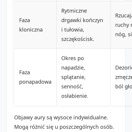
Rytmiczne
Rzucaj
Faza
drgawki kończyn
ruchy r
kloniczna
i tułowia,
nóg, si
szczękościsk.
Okres po
napadzie,
Dezori
Faza
splątanie,
zmęcze
ponapadowa
senność,
ból gł
osłabienie.
Objawy aury są wysoce indywidualne.
Mogą różnić się u poszczególnych osób.