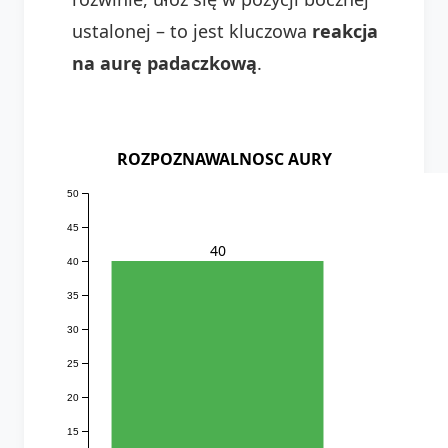
ustalonej – to jest kluczowa
reakcja
na aurę padaczkową
.
ROZPOZNAWALNOSC AURY
50
45
40
40
35
30
25
20
15