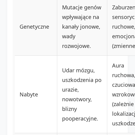
Mutacje genów
Zaburzen
wpływające na
sensoryc
Genetyczne
kanały jonowe,
ruchowe
wady
emocjon
rozwojowe.
(zmienne
Aura
Udar mózgu,
ruchowa
uszkodzenia po
czuciowa
urazie,
Nabyte
wzrokow
nowotwory,
(zależnie
blizny
lokalizacj
pooperacyjne.
uszkodze