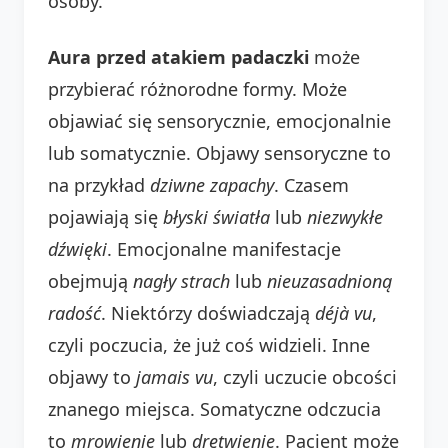
osoby.
Aura przed atakiem padaczki
może
przybierać różnorodne formy. Może
objawiać się sensorycznie, emocjonalnie
lub somatycznie. Objawy sensoryczne to
na przykład
dziwne zapachy
. Czasem
pojawiają się
błyski światła
lub
niezwykłe
dźwięki
. Emocjonalne manifestacje
obejmują
nagły strach
lub
nieuzasadnioną
radość
. Niektórzy doświadczają
déjà vu
,
czyli poczucia, że już coś widzieli. Inne
objawy to
jamais vu
, czyli uczucie obcości
znanego miejsca. Somatyczne odczucia
to
mrowienie
lub
drętwienie
. Pacjent może