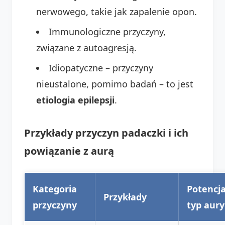
nerwowego, takie jak zapalenie opon.
Immunologiczne przyczyny,
związane z autoagresją.
Idiopatyczne – przyczyny
nieustalone, pomimo badań – to jest
etiologia epilepsji
.
Przykłady przyczyn padaczki i ich
powiązanie z aurą
Kategoria
Potencj
Przykłady
przyczyny
typ aury