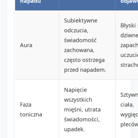
napadu
objaw
Subiektywne
Błyski 
odczucia,
dziwn
świadomość
Aura
zapach
zachowana,
uczuci
często ostrzega
strach
przed napadem.
Napięcie
Sztyw
wszystkich
Faza
ciała,
mięśni, utrata
toniczna
wygięc
świadomości,
pleców
upadek.