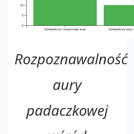
10
5
0
Doświadcza i rozpoznaje aurę
Doświadcza aury, a
Rozpoznawalność
aury
padaczkowej