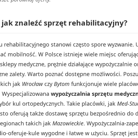
 jak znaleźć sprzęt rehabilitacyjny?
 rehabilitacyjnego stanowi często spore wyzwanie. 
kać mobilność. W Polsce istnieje wiele miejsc oferuj
sklepy medyczne, prężnie działające wypożyczalnie o
czne zalety. Warto poznać dostępne możliwości. Posz
kich jak
Wrocław
czy
Bytom
funkcjonuje wiele placówe
. Wyspecjalizowana
wypożyczalnia sprzętu medycz
ybór kul ortopedycznych. Takie placówki, jak
Med-Stu
ęsto oferują także dostawę sprzętu bezpośrednio do
regionach takich jak
Mazowieckie
. Wypożyczalnia-zap
io-oferuje-kule wygodne i łatwe w użyciu. Sprzęt je