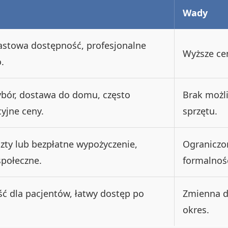
Wady
stowa dostępność, profesjonalne
Wyższe cen
.
ybór, dostawa do domu, często
Brak możl
yjne ceny.
sprzętu.
szty lub bezpłatne wypożyczenie,
Ograniczo
społeczne.
formalnośc
ć dla pacjentów, łatwy dostęp po
Zmienna do
okres.