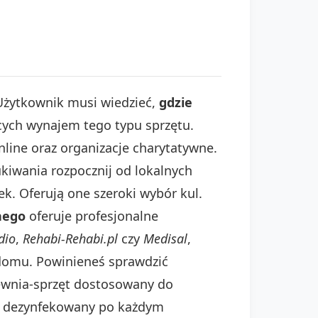
Użytkownik musi wiedzieć,
gdzie
ących wynajem tego typu sprzętu.
nline oraz organizacje charytatywne.
ukiwania rozpocznij od lokalnych
k. Oferują one szeroki wybór kul.
nego
oferuje profesjonalne
dio
,
Rehabi-Rehabi.pl
czy
Medisal
,
 domu. Powinieneś sprawdzić
ewnia-sprzęt dostosowany do
st dezynfekowany po każdym