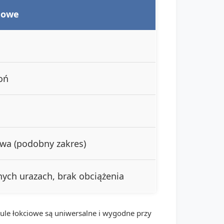
howe
oń
wa (podobny zakres)
ych urazach, brak obciążenia
ule łokciowe są uniwersalne i wygodne przy