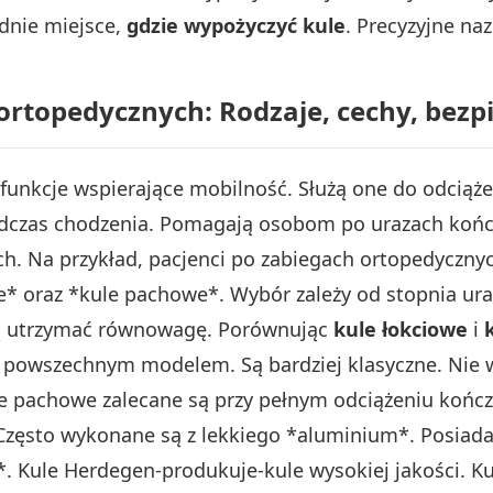
dnie miejsce,
gdzie wypożyczyć kule
. Precyzyjne na
ortopedycznych: Rodzaje, cechy, bez
funkcje wspierające mobilność. Służą one do odciąże
podczas chodzenia. Pomagają osobom po urazach kończ
h. Na przykład, pacjenci po zabiegach ortopedycznych
we* oraz *kule pachowe*. Wybór zależy od stopnia ura
ją utrzymać równowagę. Porównując
kule łokciowe
i
iej powszechnym modelem. Są bardziej klasyczne. Nie
e pachowe zalecane są przy pełnym odciążeniu kończ
 Często wykonane są z lekkiego *aluminium*. Posiad
Kule Herdegen-produkuje-kule wysokiej jakości. Ku