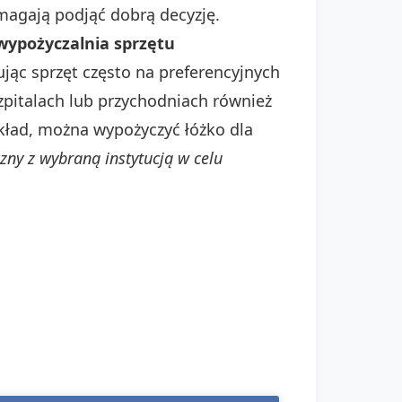
magają podjąć dobrą decyzję.
 wypożyczalnia sprzętu
ując sprzęt często na preferencyjnych
pitalach lub przychodniach również
kład, można wypożyczyć łóżko dla
czny z wybraną instytucją w celu