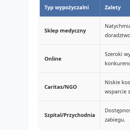
Typ wypożyczalni
Zalety
Natychmia
Sklep medyczny
doradztwo
Szeroki w
Online
konkurenc
Niskie ko
Caritas/NGO
wsparcie 
Dostępnoś
Szpital/Przychodnia
zabiegu.