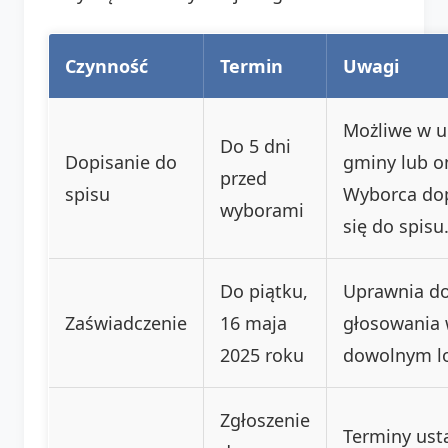
Czynność
Termin
Uwagi
Możliwe w u
Do 5 dni
Dopisanie do
gminy lub on
przed
spisu
Wyborca dop
wyborami
się do spisu
Do piątku,
Uprawnia d
Zaświadczenie
16 maja
głosowania
2025 roku
dowolnym lo
Zgłoszenie
Terminy ust