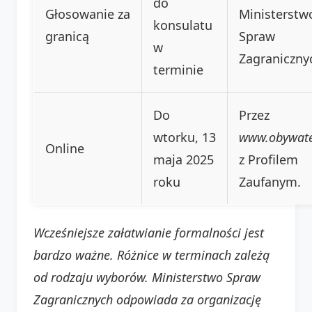
do
Głosowanie za
Ministerstw
konsulatu
granicą
Spraw
w
Zagraniczny
terminie
Do
Przez
wtorku, 13
www.obywatel
Online
maja 2025
z Profilem
roku
Zaufanym.
Wcześniejsze załatwianie formalności jest
bardzo ważne. Różnice w terminach zależą
od rodzaju wyborów. Ministerstwo Spraw
Zagranicznych odpowiada za organizację