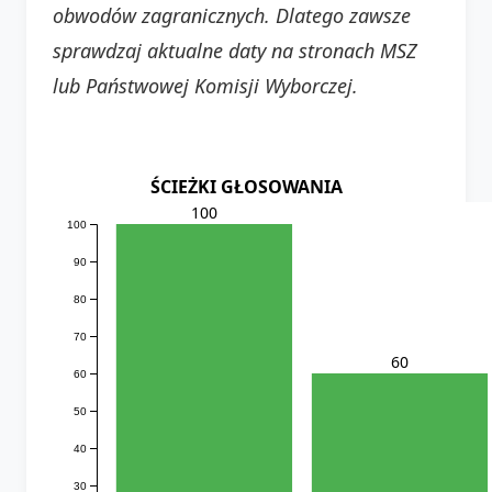
obwodów zagranicznych. Dlatego zawsze
sprawdzaj aktualne daty na stronach MSZ
lub Państwowej Komisji Wyborczej.
ŚCIEŻKI GŁOSOWANIA
100
100
90
80
70
60
60
50
40
30