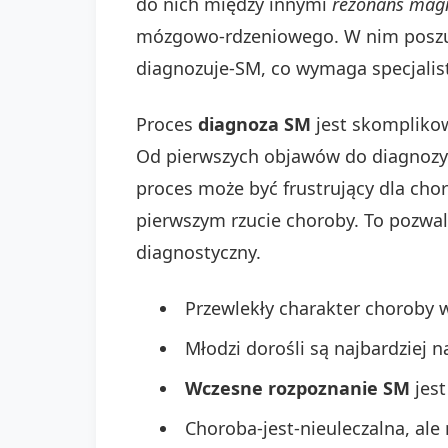
do nich między innymi
rezonans magn
mózgowo-rdzeniowego. W nim poszuku
diagnozuje-SM, co wymaga specjalist
Proces
diagnoza SM
jest skomplikow
Od pierwszych objawów do diagnozy m
proces może być frustrujący dla ch
pierwszym rzucie choroby. To pozwa
diagnostyczny.
Przewlekły charakter choroby
Młodzi dorośli są najbardziej 
Wczesne rozpoznanie SM
jest
Choroba-jest-nieuleczalna, ale