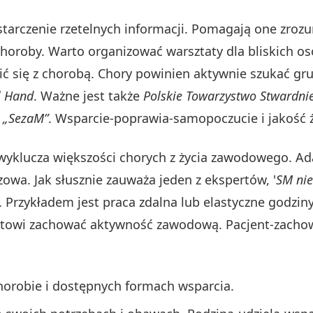
starczenie rzetelnych informacji. Pomagają one zroz
oroby. Warto organizować warsztaty dla bliskich osó
zić się z chorobą. Chory powinien aktywnie szukać gr
l Hand
. Ważne jest także
Polskie Towarzystwo Stwardni
 „SezaM”
. Wsparcie-poprawia-samopoczucie i jakość ż
wyklucza większości chorych z życia zawodowego. Ad
owa. Jak słusznie zauważa jeden z ekspertów, '
SM nie
Przykładem jest praca zdalna lub elastyczne godzi
ntowi zachować aktywność zawodową. Pacjent-zachow
chorobie i dostępnych formach wsparcia.