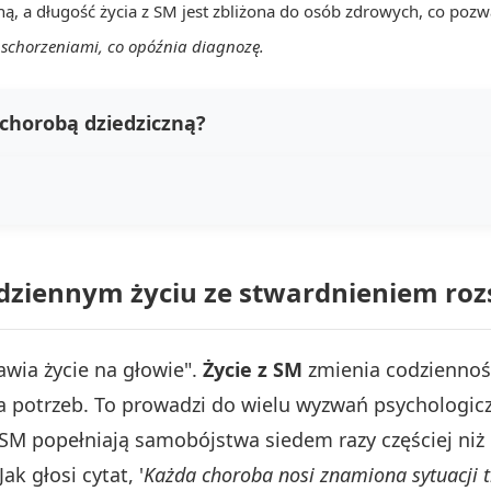
ną, a długość życia z SM jest zbliżona do osób zdrowych, co pozw
schorzeniami, co opóźnia diagnozę.
 chorobą dziedziczną?
odziennym życiu ze stwardnieniem ro
wia życie na głowie".
Życie z SM
zmienia codziennoś
a potrzeb. To prowadzi do wielu wyzwań psychologic
SM popełniają samobójstwa siedem razy częściej niż
ak głosi cytat, '
Każda choroba nosi znamiona sytuacji t