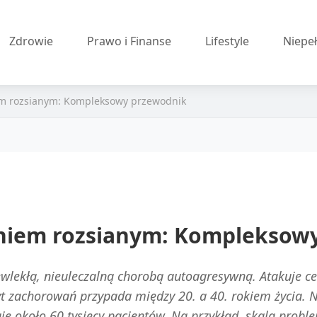
Zdrowie
Prawo i Finanse
Lifestyle
Niepe
iem rozsianym: Kompleksowy przewodnik
eniem rozsianym: Kompleksow
zewlekłą, nieuleczalną chorobą autoagresywną. Atakuje 
yt zachorowań przypada między 20. a 40. rokiem życia. 
je około 60 tysięcy pacjentów. Na przykład, skala proble