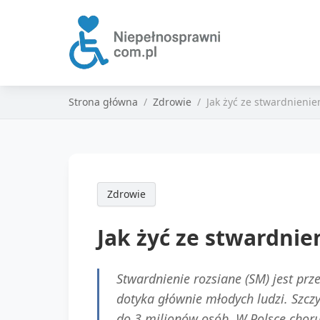
Strona główna
Zdrowie
Jak żyć ze stwardnien
Zdrowie
Jak żyć ze stwardni
Stwardnienie rozsiane (SM) jest pr
dotyka głównie młodych ludzi. Szcz
do 3 milionów osób. W Polsce choru