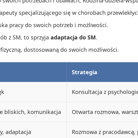
o swoich potrzebach i obawach, Rodzina-udziela-wspa
apeuty specjalizującego się w chorobach przewlekłyc
a pracy do swoich potrzeb i możliwości.
ób z SM, to sprzyja
adaptacja do SM
.
fizyczną, dostosowaną do swoich możliwości.
Strategia
ęk
Konsultacja z psychologi
e bliskich, komunikacja
Otwarta rozmowa, warszta
y, adaptacja
Rozmowa z pracodawcą, p