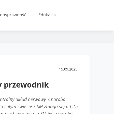
łnosprawność
Edukacja
15.09.2025
y przewodnik
centralny układ nerwowy. Choroba
Na całym świecie z SM zmaga się od 2,5
mu jest znacząca, a SM jest chorobą