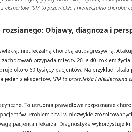
 z ekspertów, 'SM to przewlekła i nieuleczalna choroba 
 rozsianego: Objawy, diagnoza i per
zewlekłą, nieuleczalną chorobą autoagresywną. Ataku
t zachorowań przypada między 20. a 40. rokiem życia
ruje około 60 tysięcy pacjentów. Na przykład, skala 
a jeden z ekspertów, '
SM to przewlekła i nieuleczalna 
ecyficzne. To utrudnia prawidłowe rozpoznanie chor
pacjentów. Problem tkwi w niezwykle zróżnicowany
gę pacjenta i lekarza. Diagnostyka wykorzystuje kil