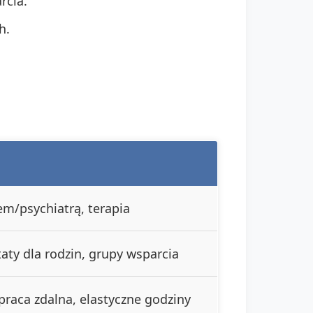
rcia.
h.
em/psychiatrą, terapia
ty dla rodzin, grupy wsparcia
raca zdalna, elastyczne godziny