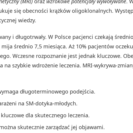
etyczny (MRI)
oraz
wzrokowe potencjały wywoływane
. 
je się obecności krążków oligoklonalnych. Występu
ycznej wiedzy.
any i długotrwały. W Polsce pacjenci czekają średni
ija średnio 7,5 miesiąca. Aż 10% pacjentów oczekuj
orego. Wczesne rozpoznanie jest jednak kluczowe. Ob
la na szybkie wdrożenie leczenia. MRI-wykrywa-zmian
 wymaga długoterminowego podejścia.
narażeni na SM-dotyka-młodych.
 kluczowe dla skutecznego leczenia.
 można skutecznie zarządzać jej objawami.