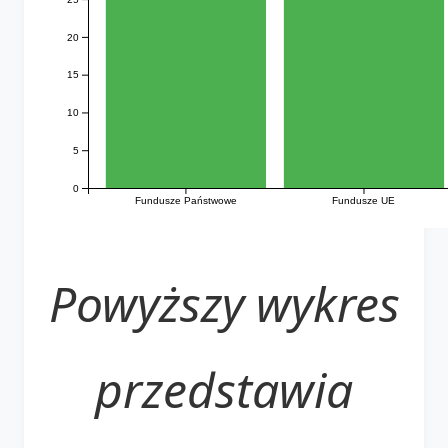
20
15
10
5
0
Fundusze Państwowe
Fundusze UE
Powyższy wykres
przedstawia