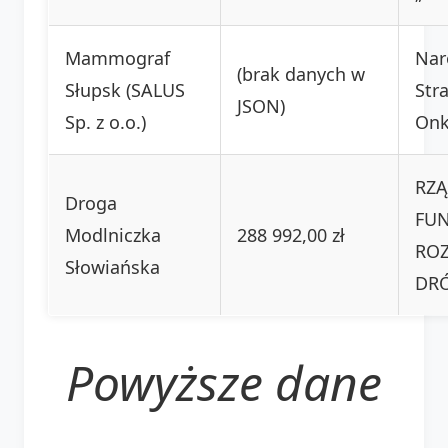
Mammograf
Nar
(brak danych w
Słupsk (SALUS
Str
JSON)
Sp. z o.o.)
Onk
RZ
Droga
FU
Modlniczka
288 992,00 zł
RO
Słowiańska
DR
Powyższe dane