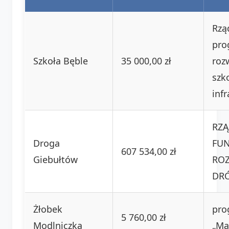
Rzą
pro
Szkoła Bęble
35 000,00 zł
roz
szk
inf
RZ
Droga
FU
607 534,00 zł
Giebułtów
RO
DR
Żłobek
pro
5 760,00 zł
Modlniczka
„Ma