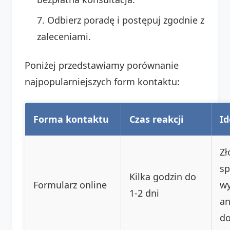
Odbierz poradę i postępuj zgodnie z
zaleceniami.
Poniżej przedstawiamy porównanie
najpopularniejszych form kontaktu:
Forma kontaktu
Czas reakcji
Id
Zł
sp
Kilka godzin do
Formularz online
w
1-2 dni
an
d