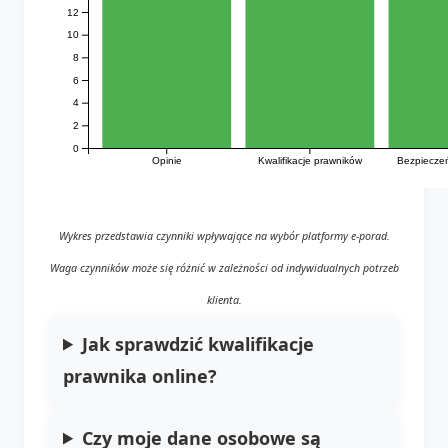
12
10
8
6
4
2
0
Opinie
Kwalifikacje prawników
Bezpiecze
Wykres przedstawia czynniki wpływające na wybór platformy e-porad.
Waga czynników może się różnić w zależności od indywidualnych potrzeb
klienta.
Jak sprawdzić kwalifikacje
prawnika online?
Czy moje dane osobowe są