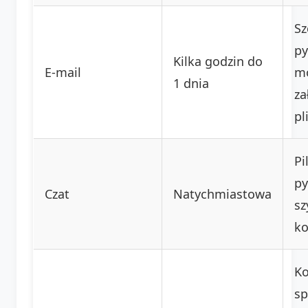
Sz
py
Kilka godzin do
E-mail
mo
1 dnia
za
pl
Pi
py
Czat
Natychmiastowa
sz
ko
K
sp