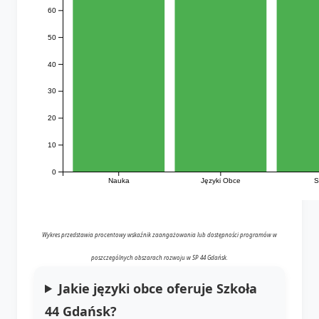
60
50
40
30
20
10
0
Nauka
Języki Obce
S
Wykres przedstawia procentowy wskaźnik zaangażowania lub dostępności programów w
poszczególnych obszarach rozwoju w SP 44 Gdańsk.
Jakie języki obce oferuje Szkoła
44 Gdańsk?