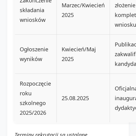
Zakończenie
Marzec/Kwiecień
złożenie
składania
2025
komple
wniosków
wniosk
Publikac
Ogłoszenie
Kwiecień/Maj
zakwali
wyników
2025
kandyd
Rozpoczęcie
Oficjaln
roku
25.08.2025
inaugura
szkolnego
dydakty
2025/2026
Terminy rekrutacji są ustalane