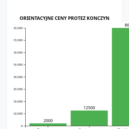
ORIENTACYJNE CENY PROTEZ KONCZYN
8
80,000
70,000
60,000
50,000
40,000
30,000
20,000
12500
10,000
2000
0