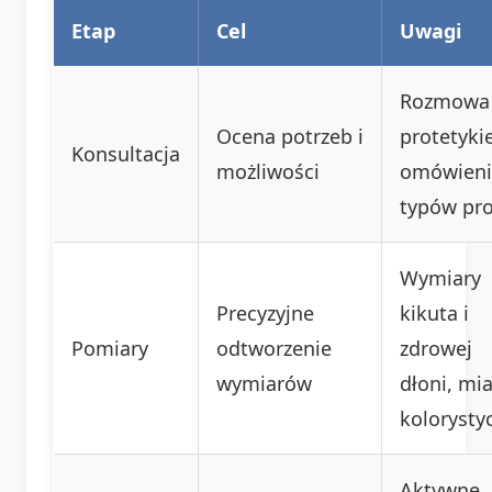
Etap
Cel
Uwagi
Rozmowa
Ocena potrzeb i
protetyki
Konsultacja
możliwości
omówieni
typów pro
Wymiary
Precyzyjne
kikuta i
Pomiary
odtworzenie
zdrowej
wymiarów
dłoni, mi
kolorysty
Aktywne