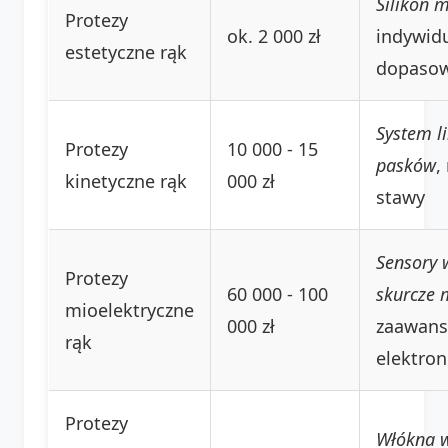
Silikon 
Protezy
ok. 2 000 zł
indywid
estetyczne rąk
dopasow
System li
Protezy
10 000 - 15
pasków
,
kinetyczne rąk
000 zł
stawy
Sensory 
Protezy
60 000 - 100
skurcze 
mioelektryczne
000 zł
zaawan
rąk
elektron
Protezy
Włókna 