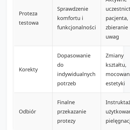
Sprawdzenie
uczestnic
Proteza
komfortu i
pacjenta,
testowa
funkcjonalności
zbieranie
uwag
Dopasowanie
Zmiany
do
kształtu,
Korekty
indywidualnych
mocowani
potrzeb
estetyki
Finalne
Instrukta
Odbiór
przekazanie
użytkowan
protezy
pielęgnacj