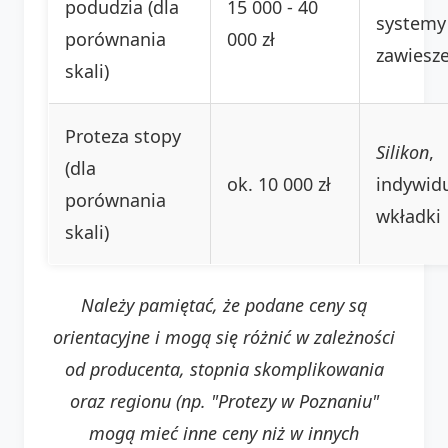
podudzia (dla
15 000 - 40
systemy
porównania
000 zł
zawiesz
skali)
Proteza stopy
Silikon
,
(dla
ok. 10 000 zł
indywid
porównania
wkładki
skali)
Należy pamiętać, że podane ceny są
orientacyjne i mogą się różnić w zależności
od producenta, stopnia skomplikowania
oraz regionu (np. "Protezy w Poznaniu"
mogą mieć inne ceny niż w innych