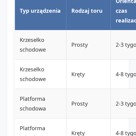
Orient
Typ urządzenia
Rodzaj toru
czas
realizac
Krzesełko
Prosty
2-3 tyg
schodowe
Krzesełko
Kręty
4-8 tyg
schodowe
Platforma
Prosty
2-3 tyg
schodowa
Platforma
Kręty
4-8 tyg