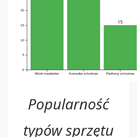
20
15
15
10
5
0
Wózki inwalidzkie
Krzesełka schodowe
Platformy schodowe
Popularność
typów sprzętu