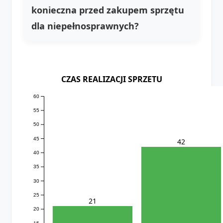
konieczna przed zakupem sprzętu
dla niepełnosprawnych?
CZAS REALIZACJI SPRZETU
60
55
50
45
42
40
35
30
25
21
20
15