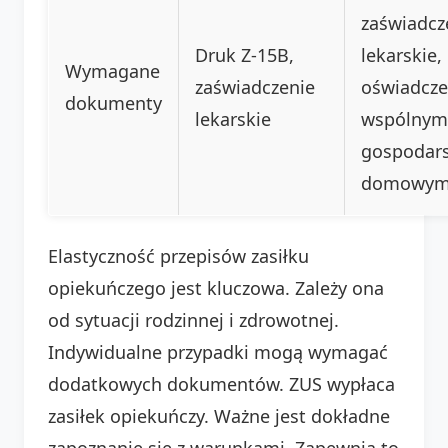
zaświadcz
Druk Z-15B,
lekarskie,
Wymagane
zaświadczenie
oświadcze
dokumenty
lekarskie
wspólnym
gospodar
domowy
Elastyczność przepisów zasiłku
opiekuńczego jest kluczowa. Zależy ona
od sytuacji rodzinnej i zdrowotnej.
Indywidualne przypadki mogą wymagać
dodatkowych dokumentów. ZUS wypłaca
zasiłek opiekuńczy. Ważne jest dokładne
zapoznanie się z warunkami. Zapewnia to