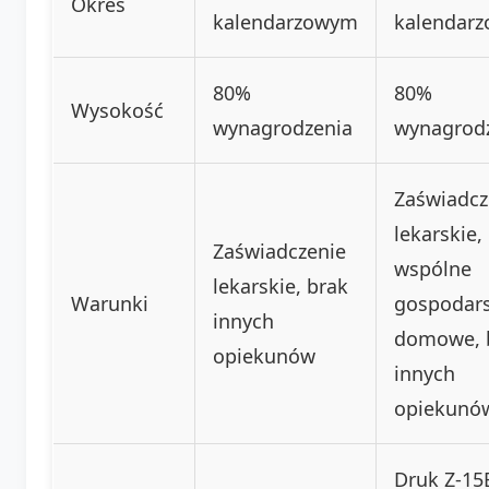
Okres
kalendarzowym
kalendar
80%
80%
Wysokość
wynagrodzenia
wynagrod
Zaświadcz
lekarskie,
Zaświadczenie
wspólne
lekarskie, brak
Warunki
gospodar
innych
domowe, 
opiekunów
innych
opiekunó
Druk Z-15