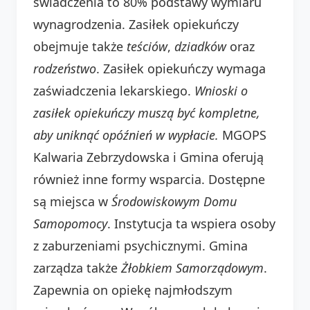
świadczenia to 80% podstawy wymiaru
wynagrodzenia. Zasiłek opiekuńczy
obejmuje także
teściów
,
dziadków
oraz
rodzeństwo
. Zasiłek opiekuńczy wymaga
zaświadczenia lekarskiego.
Wnioski o
zasiłek opiekuńczy muszą być kompletne,
aby uniknąć opóźnień w wypłacie.
MGOPS
Kalwaria Zebrzydowska i Gmina oferują
również inne formy wsparcia. Dostępne
są miejsca w
Środowiskowym Domu
Samopomocy
. Instytucja ta wspiera osoby
z zaburzeniami psychicznymi. Gmina
zarządza także
Żłobkiem Samorządowym
.
Zapewnia on opiekę najmłodszym