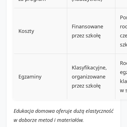
Po
Finansowane
rod
Koszty
przez szkołę
cz
sz
Ro
Klasyfikacyjne,
eg
Egzaminy
organizowane
kl
przez szkołę
w 
Edukacja domowa oferuje dużą elastyczność
w doborze metod i materiałów.