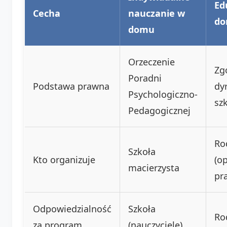
Ed
Cecha
nauczanie w
d
domu
Orzeczenie
Zg
Poradni
Podstawa prawna
dy
Psychologiczno-
sz
Pedagogicznej
Ro
Szkoła
Kto organizuje
(o
macierzysta
pr
Odpowiedzialność
Szkoła
Ro
za program
(nauczyciele)