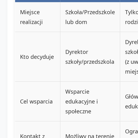
Miejsce
Szkoła/Przedszkole
Tylk
realizacji
lub dom
rodz
Dyre
Dyrektor
szko
Kto decyduje
szkoły/przedszkola
(z u
miej
Wsparcie
Głów
Cel wsparcia
edukacyjne i
eduk
społeczne
Ogra
Kontakt z
Możliwy na terenie