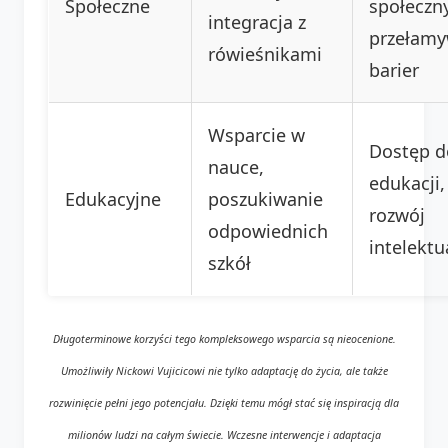
Społeczne
społeczn
integracja z
przełamy
rówieśnikami
barier
Wsparcie w
Dostęp d
nauce,
edukacji,
Edukacyjne
poszukiwanie
rozwój
odpowiednich
intelektu
szkół
Długoterminowe korzyści tego kompleksowego wsparcia są nieocenione.
Umożliwiły Nickowi Vujicicowi nie tylko adaptację do życia, ale także
rozwinięcie pełni jego potencjału. Dzięki temu mógł stać się inspiracją dla
milionów ludzi na całym świecie. Wczesne interwencje i adaptacja