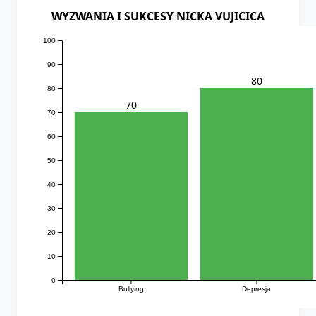
WYZWANIA I SUKCESY NICKA VUJICICA
100
90
80
80
70
70
60
50
40
30
20
10
0
Bullying
Depresja