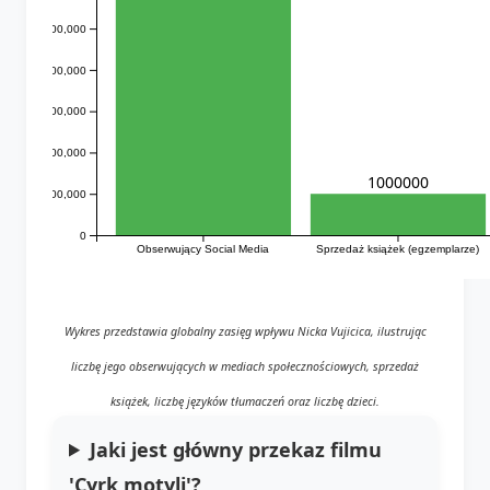
5,000,000
4,000,000
3,000,000
2,000,000
1000000
1,000,000
0
Obserwujący Social Media
Sprzedaż książek (egzemplarze)
Wykres przedstawia globalny zasięg wpływu Nicka Vujicica, ilustrując
liczbę jego obserwujących w mediach społecznościowych, sprzedaż
książek, liczbę języków tłumaczeń oraz liczbę dzieci.
Jaki jest główny przekaz filmu
'Cyrk motyli'?