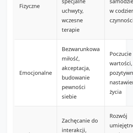
specjalne
samodzie
Fizyczne
uchwyty,
w codzie
wczesne
czynnośc
terapie
Bezwarunkowa
Poczucie
miłość,
wartości,
akceptacja,
Emocjonalne
pozytyw
budowanie
nastawie
pewności
życia
siebie
Rozwój
Zachęcanie do
umiejętn
interakcji,