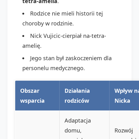
tetra-amelia
.
Rodzice nie mieli historii tej
choroby w rodzinie.
Nick Vujicic-cierpiał na-tetra-
amelię.
Jego stan był zaskoczeniem dla
personelu medycznego.
Obszar
Działania
Wpływ n
wsparcia
rodziców
Nicka
Adaptacja
domu,
Rozwój