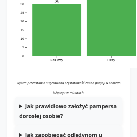
30
30
25
20
15
10
5
0
Bok lewy
Plecy
Wykres przedstawia sugerowaną częstotliwość zmian pozycji u chorego
leżącego w minutach.
Jak prawidłowo założyć pampersa
dorosłej osobie?
Jak zapobiegać odleżynom u