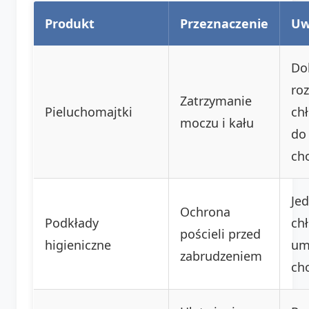
Produkt
Przeznaczenie
Uw
Do
roz
Zatrzymanie
Pieluchomajtki
ch
moczu i kału
do
ch
Je
Ochrona
Podkłady
ch
pościeli przed
higieniczne
um
zabrudzeniem
ch