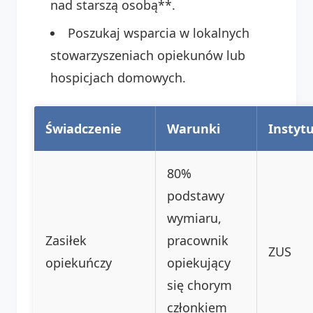
nad starszą osobą**.
Poszukaj wsparcia w lokalnych
stowarzyszeniach opiekunów lub
hospicjach domowych.
Świadczenie
Warunki
Instytu
80%
podstawy
wymiaru,
Zasiłek
pracownik
ZUS
opiekuńczy
opiekujący
się chorym
członkiem