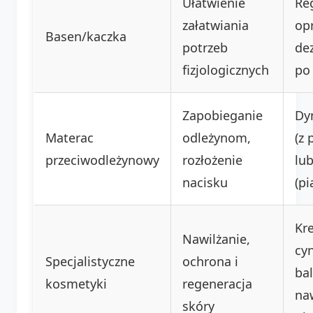
Ułatwienie
Re
załatwiania
opr
Basen/kaczka
potrzeb
de
fizjologicznych
po
Zapobieganie
Dy
Materac
odleżynom,
(z
przeciwodleżynowy
rozłożenie
lub
nacisku
(p
Kr
Nawilżanie,
cy
Specjalistyczne
ochrona i
ba
kosmetyki
regeneracja
naw
skóry