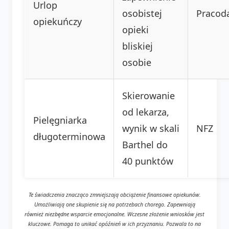
Urlop
osobistej
Pracod
opiekuńczy
opieki
bliskiej
osobie
Skierowanie
od lekarza,
Pielęgniarka
wynik w skali
NFZ
długoterminowa
Barthel do
40 punktów
Te świadczenia znacząco zmniejszają obciążenie finansowe opiekunów.
Umożliwiają one skupienie się na potrzebach chorego. Zapewniają
również niezbędne wsparcie emocjonalne. Wczesne złożenie wniosków jest
kluczowe. Pomaga to unikać opóźnień w ich przyznaniu. Pozwala to na