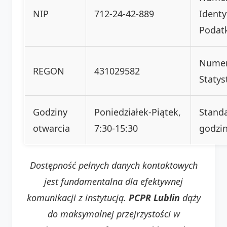
NIP
712-24-42-889
Identy
Podat
Nume
REGON
431029582
Statys
Godziny
Poniedziałek-Piątek,
Stand
otwarcia
7:30-15:30
godzin
Dostępność pełnych danych kontaktowych
jest fundamentalna dla efektywnej
komunikacji z instytucją.
PCPR Lublin
dąży
do maksymalnej przejrzystości w