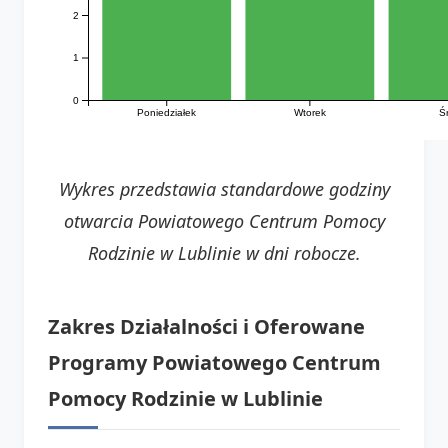
2
1
0
Ś
Poniedziałek
Wtorek
Wykres przedstawia standardowe godziny
otwarcia Powiatowego Centrum Pomocy
Rodzinie w Lublinie w dni robocze.
Zakres Działalności i Oferowane
Programy Powiatowego Centrum
Pomocy Rodzinie w Lublinie