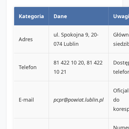
Kategoria
Dane
Uwag
ul. Spokojna 9, 20-
Główn
Adres
074 Lublin
siedzi
81 422 10 20, 81 422
Dostęp
Telefon
10 21
telefo
Oficja
E-mail
pcpr@powiat.lublin.pl
do
kores
Nume