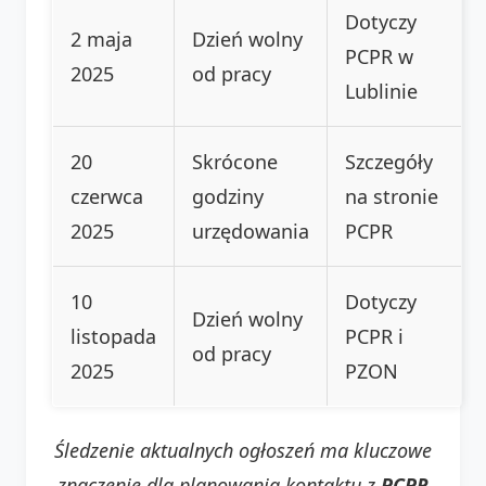
Dotyczy
2 maja
Dzień wolny
PCPR w
2025
od pracy
Lublinie
20
Skrócone
Szczegóły
czerwca
godziny
na stronie
2025
urzędowania
PCPR
10
Dotyczy
Dzień wolny
listopada
PCPR i
od pracy
2025
PZON
Śledzenie aktualnych ogłoszeń ma kluczowe
znaczenie dla planowania kontaktu z
PCPR