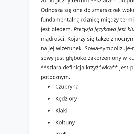
zoologiczny termin **szlara** od po
Odnoszą się one do zmarszczek wokół 
fundamentalną różnicę między termin
jest błędem.
Precyzja językowa jest k
mądrości. Kojarzy się także z nocny
na jej wizerunek. Sowa-symbolizuje-
sowy jest głęboko zakorzeniony w ku
**szlara definicja krzyżówka** jest p
potocznym.
Czupryna
Kędziory
Kłaki
Kołtuny