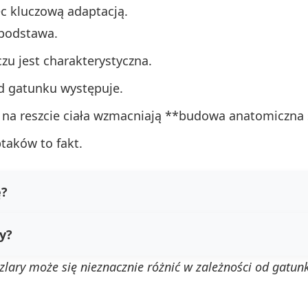
ęc kluczową adaptacją.
 podstawa.
zu jest charakterystyczna.
od gatunku występuje.
iż na reszcie ciała wzmacniają **budowa anatomiczna
taków to fakt.
ę?
y?
szlary może się nieznacznie różnić w zależności od gatun