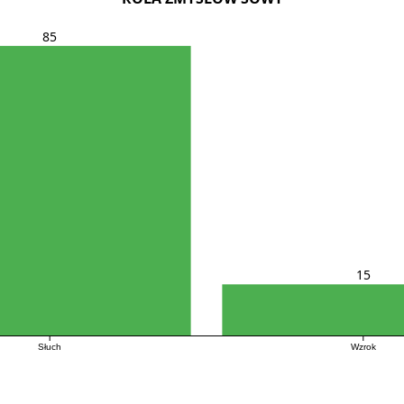
85
15
Słuch
Wzrok