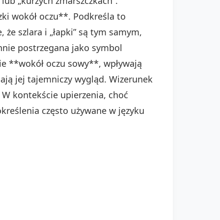
” lub „kurzych zmarszczkach”.
zki wokół oczu**. Podkreśla to
 że szlara i „łapki” są tym samym,
nie postrzegana jako symbol
enie **wokół oczu sowy**, wpływają
ają jej tajemniczy wygląd. Wizerunek
 W kontekście upierzenia, choć
 określenia często używane w języku