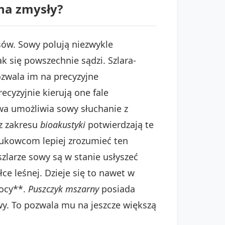
 na zmysły?
sów. Sowy polują niezwykle
k się powszechnie sądzi. Szlara-
ozwala im na precyzyjne
recyzyjnie kierują one fale
wa umożliwia sowy słuchanie z
 z zakresu
bioakustyki
potwierdzają te
ukowcom lepiej zrozumieć ten
szlarze sowy są w stanie usłyszeć
ce leśnej. Dzieje się to nawet w
nocy**.
Puszczyk mszarny
posiada
wy. To pozwala mu na jeszcze większą