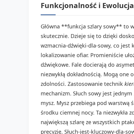
Funkcjonalność i Ewolucja
Główna **funkcja szlary sowy** to w
skutecznie. Dzieje się to dzięki dos
wzmacnia-dźwięki-dla-sowy, co jest 
lokalizowanie ofiar. Promieniście ułoż
dźwiękowe. Fale docierają do asyme
niezwykłą dokładnością. Mogą one ok
zdolności. Zastosowanie technik
kie
mechanizm. Słuch sowy jest jednym z 
mysz. Mysz przebiega pod warstwą śni
środku ciemnej nocy. Ta niezwykła 
największą szlarę ze wszystkich pta
precyzję. Słuch-jest-kluczowy-dla-so