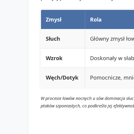
Zmysł
Rola
Słuch
Główny zmysł łow
Wzrok
Doskonały w sła
Węch/Dotyk
Pomocnicze, mnie
W procesie łowów nocnych u sów dominacja słuchu
ptaków szponiastych, co podkreśla jej efektywn