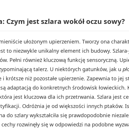
 Czym jest szlara wokół oczu sowy?
mieniście ułożonym upierzeniem. Tworzy ona charakte
Jest to niezwykle unikalny element ich budowy. Szlar
w. Pełni również kluczową funkcję sensoryczną. Upi
rzypominającą talerz. U niektórych gatunków, jak u
pł
 i krótsze niż pozostałe upierzenie. Zapewnia to jej s
ary są adaptacją do konkretnych środowisk łowieckich
 która jest kluczowa dla ich przetrwania. Szlara jest 
tyfikacji. Odróżnia je od większości innych ptaków. I
na do szlary wykształciła się prawdopodobnie niezale
e cechy rozwinęły się w odpowiedzi na podobne wyzw