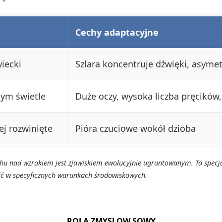
Cechy adaptacyjne
iecki
Szlara koncentruje dźwięki, asyme
bym świetle
Duże oczy, wysoka liczba pręcików,
j rozwinięte
Pióra czuciowe wokół dzioba
 nad wzrokiem jest zjawiskiem ewolucyjnie ugruntowanym. Ta specjali
ość w specyficznych warunkach środowiskowych.
ROLA ZMYSLOW SOWY