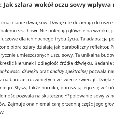
: Jak szlara wokół oczu sowy wpływa
zmacnianie dźwięków. Dźwięki te docierają do uszu 
konałemu słuchowi. Nie polegają głównie na wzroku, ja
kluczowe dla ich nocnego trybu życia. Ta adaptacja p
one pióra szlary działają jak paraboliczny reflektor. P
trycznie umieszczonych uszu sowy. Ta unikalna budo
reślić kierunek i odległość źródła dźwięku. Badania
runkowości dźwięku
oraz
analizy spektralnej
pozwala na
najbardziej rozwiniętych w świecie zwierząt. Dzięki 
egu. Słyszą także nornika, poruszającego się w ściół
zdolność pozwala na skuteczne **polowanie sowy w 
ków. Zajmuje ona niemal całą przednią część jego gło
wy.