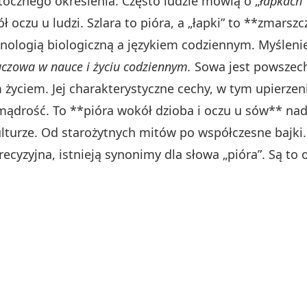
tocznego określenia. Często ludzie mówią o „
łapkach
oczu u ludzi. Szlara to pióra, a „łapki” to **zmarszc
ologią biologiczną a językiem codziennym. Myślenie,
luczowa w nauce i życiu codziennym.
Sowa jest powszech
m życiem. Jej charakterystyczne cechy, w tym upierz
mądrość. To **pióra wokół dzioba i oczu u sów** nad
lturze. Od starożytnych mitów po współczesne bajki.
recyzyjna, istnieją synonimy dla słowa „pióra”. Są to