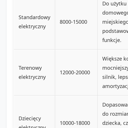
Do użytku
domowego
Standardowy
8000-15000
miejskiego
elektryczny
podstawo
funkcje.
Większe ko
Terenowy
mocniejsz
12000-20000
elektryczny
silnik, lep
amortyzacj
Dopasowa
do rozmia
Dziecięcy
10000-18000
dziecka, c
elektryczny