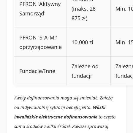
PFRON 'Aktywny
(maks. 28
Min. 1
Samorząd'
875 zł)
PFRON 'S-A-M!'
10 000 zł
Min. 1
oprzyrządowanie
Zależne od
Zależn
Fundacje/Inne
fundacji
fundac
Kwoty dofinansowania mogą się zmieniać. Zależą
od indywidualnej sytuacji beneficjenta.
Wózki
inwalidzkie elektryczne dofinansowanie
to często
suma środków z kilku źródeł. Zawsze sprawdzaj