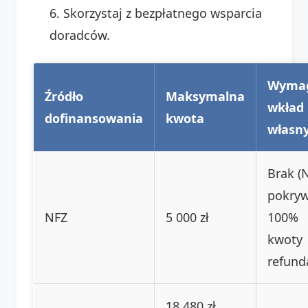
Skorzystaj z bezpłatnego wsparcia
doradców.
Wyma
Źródło
Maksymalna
wkład
dofinansowania
kwota
własn
Brak (
pokry
NFZ
5 000 zł
100%
kwoty
refunda
18 480 zł