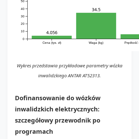
50
34.5
40
30
20
4.056
10
0
Cena (tys. zł)
Waga (kg)
Prędkość 
Wykres przedstawia przykładowe parametry wózka
inwalidzkiego ANTAR AT52313.
Dofinansowanie do wózków
inwalidzkich elektrycznych:
szczegółowy przewodnik po
programach