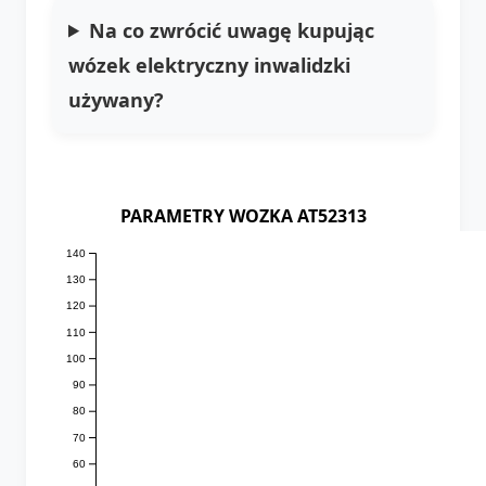
Na co zwrócić uwagę kupując
wózek elektryczny inwalidzki
używany?
PARAMETRY WOZKA AT52313
140
130
120
110
100
90
80
70
60