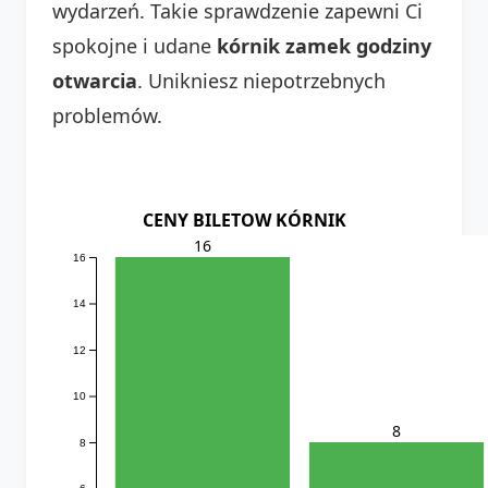
wydarzeń. Takie sprawdzenie zapewni Ci
spokojne i udane
kórnik zamek godziny
otwarcia
. Unikniesz niepotrzebnych
problemów.
CENY BILETOW KÓRNIK
16
16
14
12
10
8
8