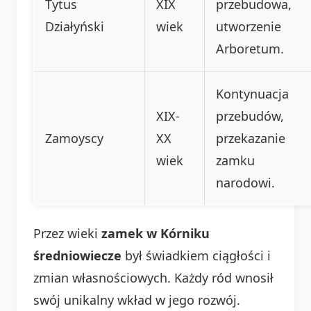
Tytus
XIX
przebudowa,
Działyński
wiek
utworzenie
Arboretum.
Kontynuacja
XIX-
przebudów,
Zamoyscy
XX
przekazanie
wiek
zamku
narodowi.
Przez wieki
zamek w Kórniku
średniowiecze
był świadkiem ciągłości i
zmian własnościowych. Każdy ród wnosił
swój unikalny wkład w jego rozwój.