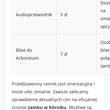
Dos
na
Audioprzewodnik
5 zł
smar
opcj
Oso
Bilet do
bile
7 zł
Arboretum
połą
zam
Przedstawiony cennik jest orientacyjny i
może ulec zmianie. Zawsze zalecamy
sprawdzenie aktualnych cen na oficjalnej
stronie
zamku w Kórniku
. Możliwe są