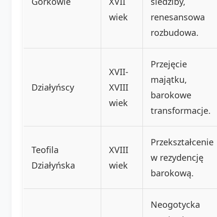
Górkowie
XVII
siedziby,
wiek
renesansowa
rozbudowa.
Przejęcie
XVII-
majątku,
Działyńscy
XVIII
barokowe
wiek
transformacje.
Przekształcenie
Teofila
XVIII
w rezydencję
Działyńska
wiek
barokową.
Neogotycka