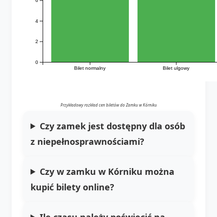
6
4
2
0
Bilet normalny
Bilet ulgowy
Przykładowy rozkład cen biletów do Zamku w Kórniku
Czy zamek jest dostępny dla osób
z niepełnosprawnościami?
Czy w
zamku w Kórniku
można
kupić bilety online?
Ile czasu należy poświęcić na