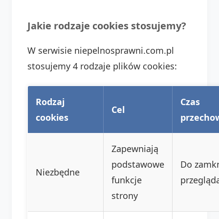
Jakie rodzaje cookies stosujemy?
W serwisie niepelnosprawni.com.pl
stosujemy 4 rodzaje plików cookies:
Rodzaj
Czas
Cel
cookies
przecho
Zapewniają
podstawowe
Do zamkn
Niezbędne
funkcje
przegląda
strony