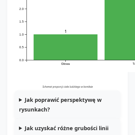
2.0
1.5
1
1.0
0.5
0.0
Głowa
T
Schemat proporcji ciała ludzkiego w komiksie
Jak poprawić perspektywę w
rysunkach?
Jak uzyskać różne grubości linii