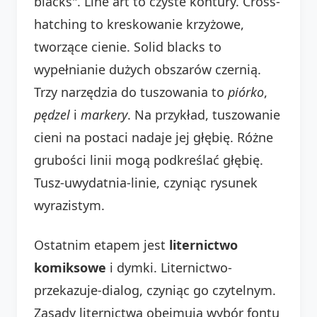
blacks". Line art to czyste kontury. Cross-
hatching to kreskowanie krzyżowe,
tworzące cienie. Solid blacks to
wypełnianie dużych obszarów czernią.
Trzy narzędzia do tuszowania to
piórko
,
pędzel
i
markery
. Na przykład, tuszowanie
cieni na postaci nadaje jej głębię. Różne
grubości linii mogą podkreślać głębię.
Tusz-uwydatnia-linie, czyniąc rysunek
wyrazistym.
Ostatnim etapem jest
liternictwo
komiksowe
i dymki. Liternictwo-
przekazuje-dialog, czyniąc go czytelnym.
Zasady liternictwa obejmują wybór fontu