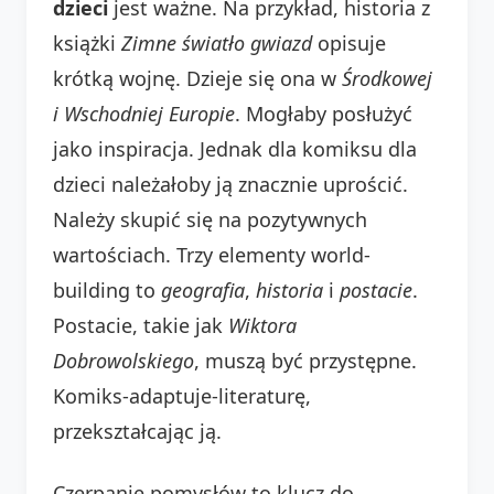
dzieci
jest ważne. Na przykład, historia z
książki
Zimne światło gwiazd
opisuje
krótką wojnę. Dzieje się ona w
Środkowej
i Wschodniej Europie
. Mogłaby posłużyć
jako inspiracja. Jednak dla komiksu dla
dzieci należałoby ją znacznie uprościć.
Należy skupić się na pozytywnych
wartościach. Trzy elementy world-
building to
geografia
,
historia
i
postacie
.
Postacie, takie jak
Wiktora
Dobrowolskiego
, muszą być przystępne.
Komiks-adaptuje-literaturę,
przekształcając ją.
Czerpanie pomysłów to klucz do