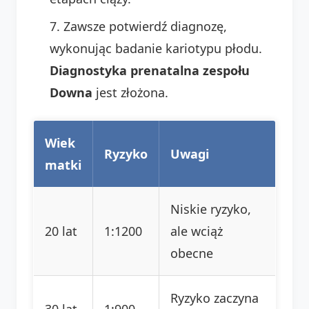
Zawsze potwierdź diagnozę,
wykonując badanie kariotypu płodu.
Diagnostyka prenatalna zespołu
Downa
jest złożona.
Wiek
Ryzyko
Uwagi
matki
Niskie ryzyko,
20 lat
1:1200
ale wciąż
obecne
Ryzyko zaczyna
30 lat
1:900