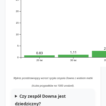
20
15
10
5
2
1.11
0.83
0
20 lat
30 lat
3
Wykres przedstawiający wzrost ryzyka zespołu Downa z wiekiem matki
(liczba przypadków na 1000 urodzeń).
Czy zespół Downa jest
dziedziczny?