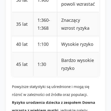
powoli wzrastać
1:360-
Znaczący
35 lat
1:368
wzrost ryzyka
40 lat
1:100
Wysokie ryzyko
Bardzo wysokie
45 lat
1:30
ryzyko
Powyższe statystyki są uśrednione i mogą się
różnić w zależności od źródła oraz populacji.
Ryzyko urodzenia dziecka z zespołem Downa
wzrasta z wiekiem matki
, jednakże należy