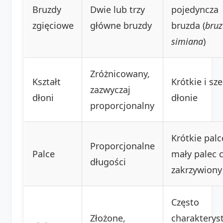
Bruzdy
Dwie lub trzy
pojedyncza
zgięciowe
główne bruzdy
bruzda (
bru
simiana
)
Zróżnicowany,
Kształt
Krótkie i sz
zazwyczaj
dłoni
dłonie
proporcjonalny
Krótkie palc
Proporcjonalne
Palce
mały palec 
długości
zakrzywiony
Często
Złożone,
charakterys