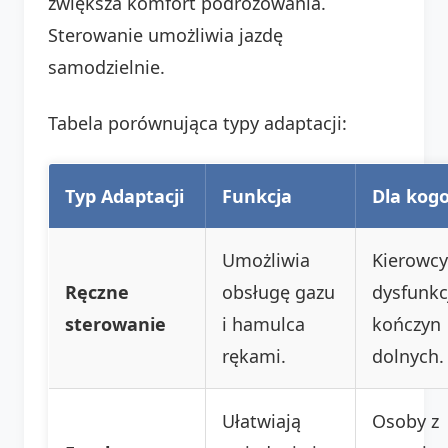
zwiększa komfort podróżowania.
Sterowanie umożliwia jazdę
samodzielnie.
Tabela porównująca typy adaptacji:
Typ Adaptacji
Funkcja
Dla kog
Umożliwia
Kierowcy
Ręczne
obsługę gazu
dysfunkc
sterowanie
i hamulca
kończyn
rękami.
dolnych.
Ułatwiają
Osoby z