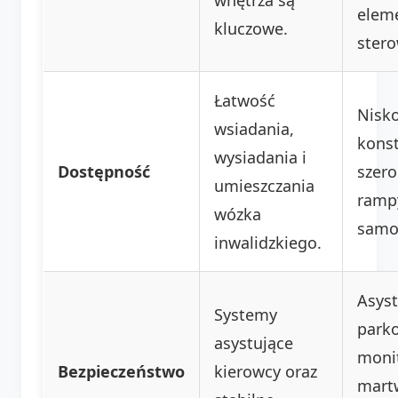
elem
kluczowe.
stero
Łatwość
Nisk
wsiadania,
konst
wysiadania i
Dostępność
szero
umieszczania
ramp
wózka
samo
inwalidzkiego.
Asys
Systemy
park
asystujące
moni
Bezpieczeństwo
kierowcy oraz
mart