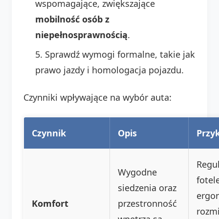
wspomagające, zwiększające
mobilność osób z
niepełnosprawnością
.
Sprawdź wymogi formalne, takie jak
prawo jazdy i homologacja pojazdu.
Czynniki wpływające na wybór auta:
Czynnik
Opis
Przy
Regu
Wygodne
fotel
siedzenia oraz
ergo
Komfort
przestronność
rozmi
wnętrza są