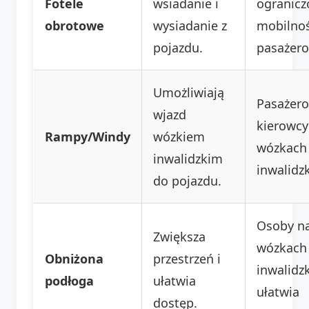
Fotele
wsiadanie i
ogranicz
obrotowe
wysiadanie z
mobilnoś
pojazdu.
pasażero
Umożliwiają
Pasażero
wjazd
kierowcy
Rampy/Windy
wózkiem
wózkach
inwalidzkim
inwalidzk
do pojazdu.
Osoby n
Zwiększa
wózkach
Obniżona
przestrzeń i
inwalidzk
podłoga
ułatwia
ułatwia
dostęp.