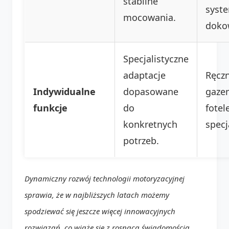
stabilne
syst
mocowania.
doko
Specjalistyczne
adaptacje
Ręcz
Indywidualne
dopasowane
gaze
funkcje
do
fotel
konkretnych
specj
potrzeb.
Dynamiczny rozwój technologii motoryzacyjnej
sprawia, że w najbliższych latach możemy
spodziewać się jeszcze więcej innowacyjnych
rozwiązań, co wiąże się z rosnącą świadomością