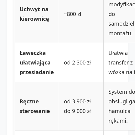
modyfikac
Uchwyt na
~800 zł
do
kierownicę
samodzie
montażu.
Ławeczka
Ułatwia
ułatwiająca
od 2 300 zł
transfer z
przesiadanie
wózka na f
System d
Ręczne
od 3 900 zł
obsługi ga
sterowanie
do 9 000 zł
hamulca
rękami.