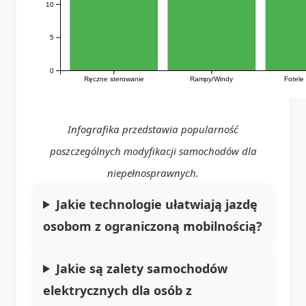
10
5
0
Ręczne sterowanie
Rampy/Windy
Fotele
Infografika przedstawia popularność
poszczególnych modyfikacji samochodów dla
niepełnosprawnych.
Jakie technologie ułatwiają jazdę
osobom z ograniczoną mobilnością?
Jakie są zalety samochodów
elektrycznych dla osób z