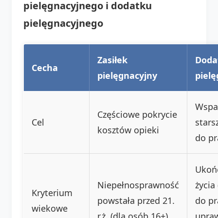
pielęgnacyjnego i dodatku
pielęgnacyjnego
Zasiłek
Doda
Cecha
pielęgnacyjny
piel
Wspar
Częściowe pokrycie
Cel
stars
kosztów opieki
do pr
Ukońc
Niepełnosprawność
życia
Kryterium
powstała przed 21.
do pr
wiekowe
r.ż. (dla osób 16+)
upra