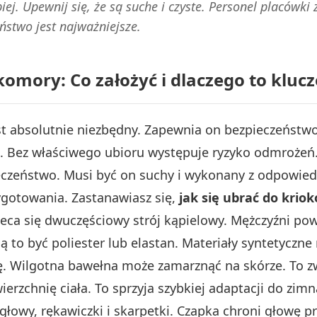
iej. Upewnij się, że są suche i czyste. Personel placówk
ństwo jest najważniejsze.
omory: Co założyć i dlaczego to kluc
t absolutnie niezbędny. Zapewnia on bezpieczeństwo
. Bez właściwego ubioru występuje ryzyko odmrożeń
eczeństwo. Musi być on suchy i wykonany z odpowied
ygotowania. Zastanawiasz się,
jak się ubrać do krio
aleca się dwuczęściowy strój kąpielowy. Mężczyźni pow
 to być poliester lub elastan. Materiały syntetyczne 
. Wilgotna bawełna może zamarznąć na skórze. To zw
ierzchnię ciała. To sprzyja szybkiej adaptacji do z
głowy, rękawiczki i skarpetki. Czapka chroni głowę pr