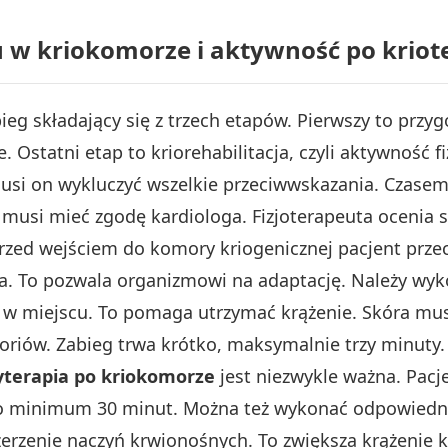
 w kriokomorze i aktywność po kriote
ieg składający się z trzech etapów. Pierwszy to prz
 Ostatni etap to kriorehabilitacja, czyli aktywność f
usi on wykluczyć wszelkie przeciwwskazania. Czase
 musi mieć zgodę kardiologa. Fizjoterapeuta ocenia s
Przed wejściem do komory kriogenicznej pacjent przec
a. To pozwala organizmowi na adaptację. Należy wy
w miejscu. To pomaga utrzymać krążenie. Skóra musi
oriów. Zabieg trwa krótko, maksymalnie trzy minuty. 
yterapia po kriokomorze
jest niezwykle ważna. Pacj
to minimum 30 minut. Można też wykonać odpowiedni
zerzenie naczyń krwionośnych. To zwiększa krążenie 