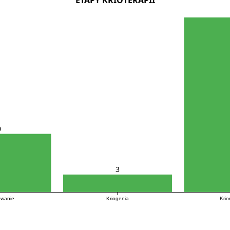
0
3
owanie
Kriogenia
Krio