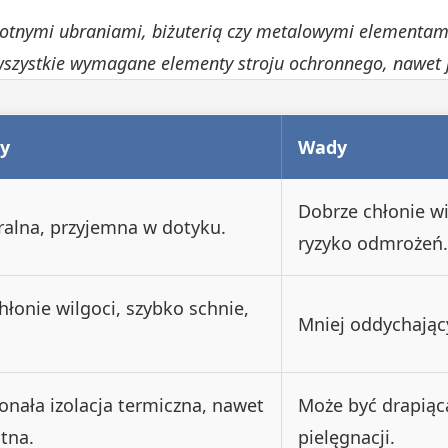
gotnymi ubraniami, biżuterią czy metalowymi elementam
wszystkie wymagane elementy stroju ochronnego, nawet j
ty
Wady
Dobrze chłonie wi
ralna, przyjemna w dotyku.
ryzyko odmrożeń.
hłonie wilgoci, szybko schnie,
Mniej oddychający
nała izolacja termiczna, nawet
Może być drapiąc
tna.
pielęgnacji.