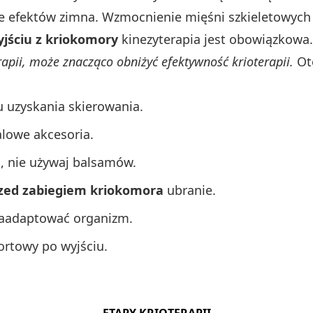
e efektów zimna. Wzmocnienie mięśni szkieletowych 
yjściu z kriokomory
kinezyterapia jest obowiązkowa
rapii, może znacząco obniżyć efektywność krioterapii.
Ot
u uzyskania skierowania.
alowe akcesoria.
a, nie używaj balsamów.
zed zabiegiem kriokomora
ubranie.
 zaadaptować organizm.
portowy po wyjściu.
ETAPY KRIOTERAPII