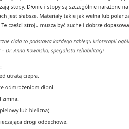
czają stopy. Dłonie i stopy są szczególnie narażone n
h jest słabsze. Materiały takie jak wełna lub polar z
. Te części stroju muszą być suche i dobrze dopasowa
zne ciała to podstawa każdego zabiegu krioterapii ogól
” –
Dr. Anna Kowalska, specjalista rehabilitacji
:
ed utratą ciepła.
ce odmrożeniom dłoni.
d zimna.
pielowy lub bielizna).
pieczająca drogi oddechowe.