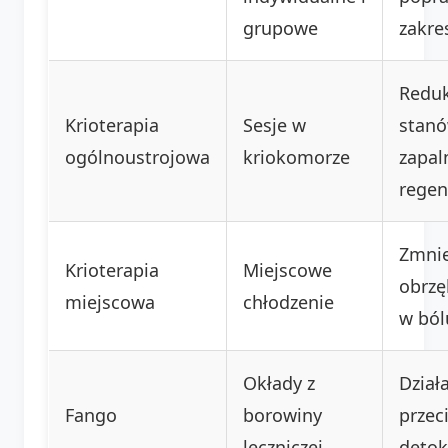
grupowe
zakre
Reduk
Krioterapia
Sesje w
stan
ogólnoustrojowa
kriokomorze
zapal
regen
Zmnie
Krioterapia
Miejscowe
obrzę
miejscowa
chłodzenie
w ból
Okłady z
Dział
Fango
borowiny
przec
leczniczej
detok