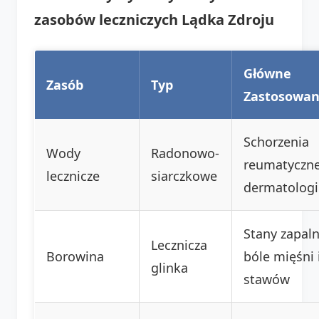
zasobów leczniczych Lądka Zdroju
Główne
Zasób
Typ
Zastosowan
Schorzenia
Wody
Radonowo-
reumatyczne
lecznicze
siarczkowe
dermatologi
Stany zapaln
Lecznicza
Borowina
bóle mięśni 
glinka
stawów