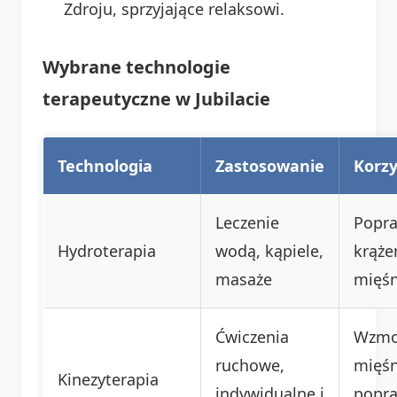
Zdroju, sprzyjające relaksowi.
Wybrane technologie
terapeutyczne w Jubilacie
Technologia
Zastosowanie
Korzy
Leczenie
Popr
Hydroterapia
wodą, kąpiele,
krąże
masaże
mięśn
Ćwiczenia
Wzmo
ruchowe,
mięśn
Kinezyterapia
indywidualne i
popr