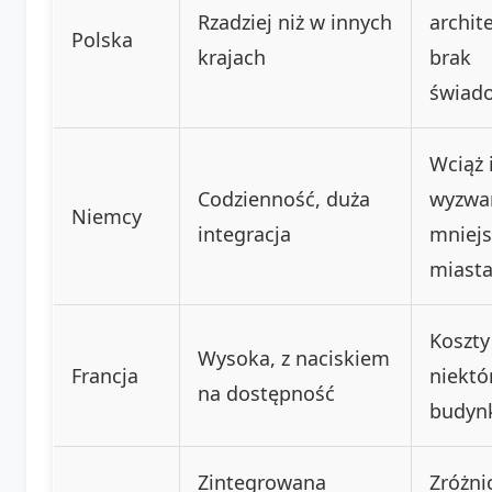
Rzadziej niż w innych
archit
Polska
krajach
brak
świad
Wciąż 
Codzienność, duża
wyzwa
Niemcy
integracja
mniejs
miast
Koszty
Wysoka, z naciskiem
Francja
niektó
na dostępność
budyn
Zintegrowana
Zróżn