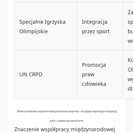
Z
Specjalne Igrzyska
Integracja
s
Olimpijskie
przez sport
b
w
K
Promocja
O
UN CRPD
praw
w
człowieka
d
Tabela przedstawia wybrane międzynarodowe programy i inicjatywy wspierające integrację
osób z niepełnosprawnościami.
Znaczenie współpracy międzynarodowej