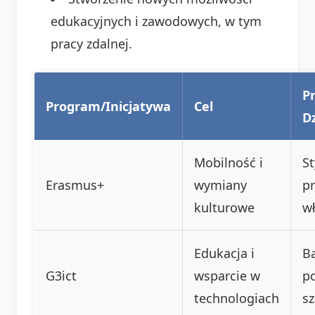
edukacyjnych i zawodowych, w tym
pracy zdalnej.
P
Program/Inicjatywa
Cel
D
Mobilność i
St
Erasmus+
wymiany
pr
kulturowe
wł
Edukacja i
B
G3ict
wsparcie w
po
technologiach
sz