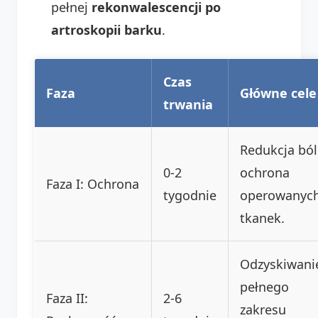
pełnej
rekonwalescencji po
artroskopii barku
.
Czas
Faza
Główne cele
trwania
Redukcja ból
0-2
ochrona
Faza I: Ochrona
tygodnie
operowanyc
tkanek.
Odzyskiwani
pełnego
Faza II:
2-6
zakresu