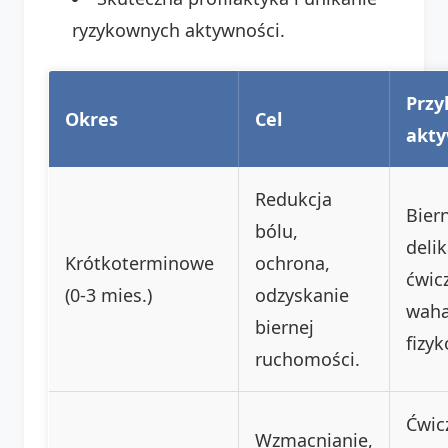
ryzykownych aktywności.
Przy
Okres
Cel
akty
Redukcja
Bier
bólu,
deli
Krótkoterminowe
ochrona,
ćwic
(0-3 mies.)
odzyskanie
waha
biernej
fizyk
ruchomości.
Ćwic
Wzmacnianie,