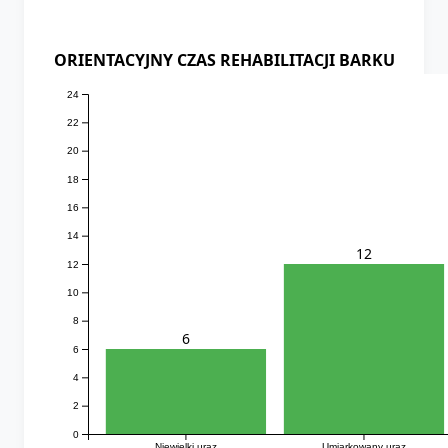
ORIENTACYJNY CZAS REHABILITACJI BARKU
24
22
20
18
16
14
12
12
10
8
6
6
4
2
0
Niewielki uraz
Umiarkowany uraz