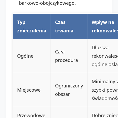
barkowo-obojczykowego.
Typ
Czas
Wpływ na
znieczulenia
trwania
rekonwale
Dłuższa
Cała
Ogólne
rekonwales
procedura
ogólne osła
Minimalny 
Ograniczony
Miejscowe
szybki powr
obszar
świadomośc
Przewodowe
Dobre zniec