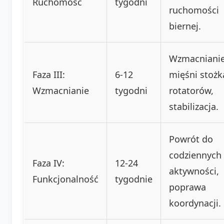
Ruchomość
tygodni
ruchomości
biernej.
Wzmacniani
Faza III:
6-12
mięśni stożk
Wzmacnianie
tygodni
rotatorów,
stabilizacja.
Powrót do
codziennych
Faza IV:
12-24
aktywności,
Funkcjonalność
tygodnie
poprawa
koordynacji.