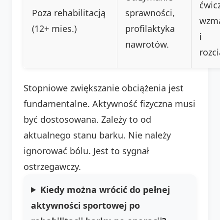
ćwic
Poza rehabilitacją
sprawności,
wzma
(12+ mies.)
profilaktyka
i
nawrotów.
rozc
Stopniowe zwiększanie obciążenia jest
fundamentalne. Aktywność fizyczna musi
być dostosowana. Zależy to od
aktualnego stanu barku. Nie należy
ignorować bólu. Jest to sygnał
ostrzegawczy.
Kiedy można wrócić do pełnej
aktywności sportowej po