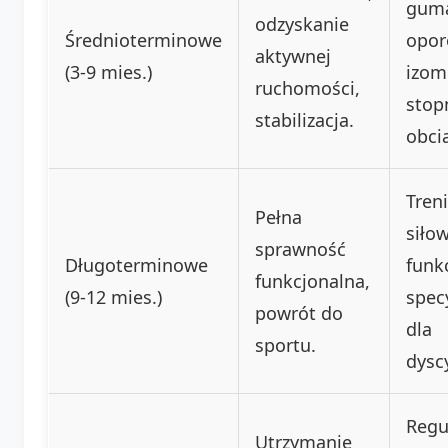
gum
odzyskanie
Średnioterminowe
opor
aktywnej
(3-9 mies.)
izom
ruchomości,
stop
stabilizacja.
obci
Tren
Pełna
siłow
sprawność
Długoterminowe
funk
funkcjonalna,
(9-12 mies.)
spec
powrót do
dla
sportu.
dyscy
Regu
Utrzymanie