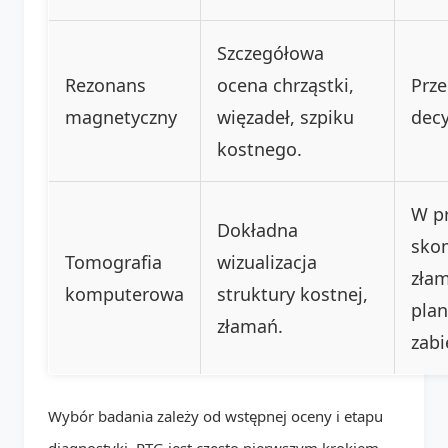
Szczegółowa
Rezonans
ocena chrząstki,
Prz
magnetyczny
więzadeł, szpiku
decy
kostnego.
W p
Dokładna
sko
Tomografia
wizualizacja
zła
komputerowa
struktury kostnej,
pla
złamań.
zabi
Wybór badania zależy od wstępnej oceny i etapu
diagnostyki. RTG jest często pierwszym krokiem,