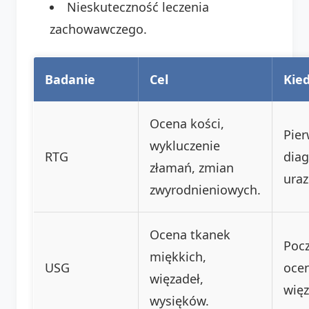
Nieskuteczność leczenia
zachowawczego.
Badanie
Cel
Kie
Ocena kości,
Pier
wykluczenie
RTG
diag
złamań, zmian
ura
zwyrodnieniowych.
Ocena tkanek
Poc
miękkich,
USG
oce
więzadeł,
wię
wysięków.