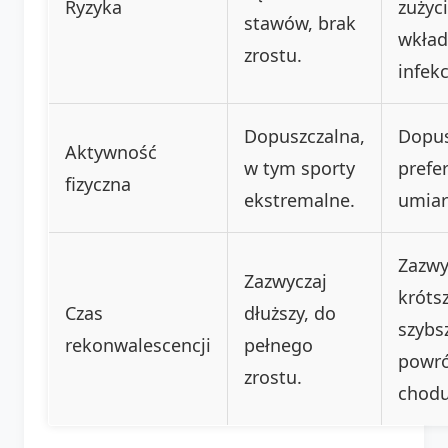
Ryzyka
zużyc
stawów, brak
wkład
zrostu.
infekc
Dopuszczalna,
Dopus
Aktywność
w tym sporty
prefe
fizyczna
ekstremalne.
umia
Zazwy
Zazwyczaj
krótsz
Czas
dłuższy, do
szybs
rekonwalescencji
pełnego
powró
zrostu.
chodu