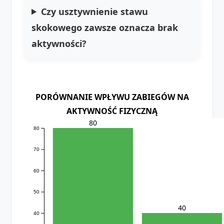
Czy usztywnienie stawu
skokowego zawsze oznacza brak
aktywności?
PORÓWNANIE WPŁYWU ZABIEGÓW NA
AKTYWNOŚĆ FIZYCZNĄ
80
80
70
60
50
40
40