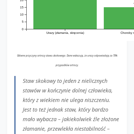
15
10
5
0
Urazy (złamania, skręcenia)
Choroby 
Główne przyczyny artrozy stawu skokowego. Dane wskazują, że urazy odpowiadają za 70%
przypadków artrozy.
Staw skokowy to jeden z nielicznych
stawów w kończynie dolnej człowieka,
który z wiekiem nie ulega niszczeniu.
Jest to też jednak staw, który bardzo
mało wybacza – jakiekolwiek źle złożone
złamanie, przewlekła niestabilność –