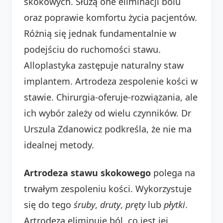
skokowych. Służą one eliminacji bólu
oraz poprawie komfortu życia pacjentów.
Różnią się jednak fundamentalnie w
podejściu do ruchomości stawu.
Alloplastyka zastępuje naturalny staw
implantem. Artrodeza zespolenie kości w
stawie. Chirurgia-oferuje-rozwiązania, ale
ich wybór zależy od wielu czynników. Dr
Urszula Zdanowicz podkreśla, że nie ma
idealnej metody.
Artrodeza stawu skokowego
polega na
trwałym zespoleniu kości. Wykorzystuje
się do tego
śruby
,
druty
,
pręty
lub
płytki
.
Artrodeza eliminuje ból, co jest jej