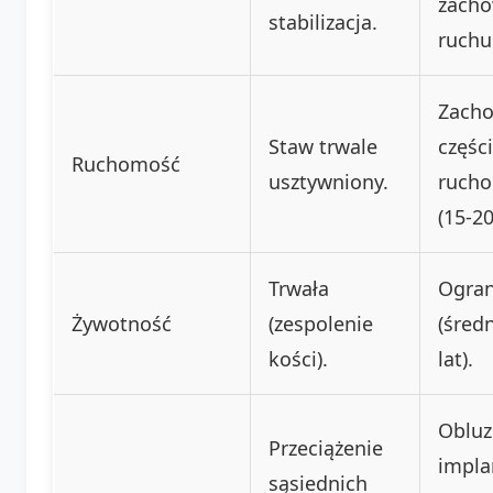
zacho
stabilizacja.
ruchu
Zach
Staw trwale
częśc
Ruchomość
usztywniony.
ruch
(15-20
Trwała
Ogran
Żywotność
(zespolenie
(śred
kości).
lat).
Obluz
Przeciążenie
impla
sąsiednich