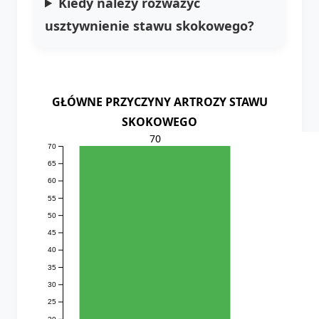
Kiedy należy rozważyć
usztywnienie stawu skokowego?
GŁÓWNE PRZYCZYNY ARTROZY STAWU
SKOKOWEGO
70
70
65
60
55
50
45
40
35
30
25
20