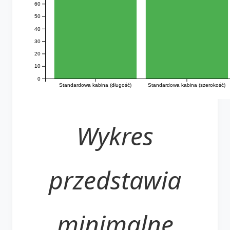
60
50
40
30
20
10
0
Standardowa kabina (długość)
Standardowa kabina (szerokość)
Wykres
przedstawia
minimalne